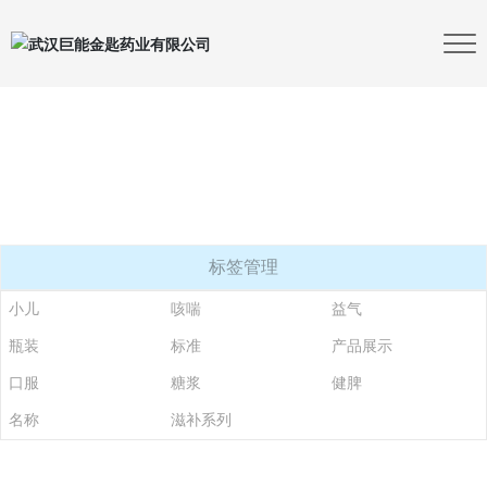
标签管理
小儿
咳喘
益气
瓶装
标准
产品展示
口服
糖浆
健脾
名称
滋补系列